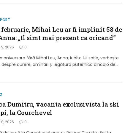
SPORT
 februarie, Mihai Leu ar fi implinit 58 de
Anna: „Il simt mai prezent ca oricand”
 9, 2026
0
a aniversare fără Mihai Leu, Anna, iubita lui soție, vorbește
 despre durere, amintiri și legătura puternica dincolo de…
IZ
ca Dumitru, vacanta exclusivista la ski
lpi, la Courchevel
 8, 2026
0
 de iarnă la Courchevel pentru Raluca Dumitru Fosta