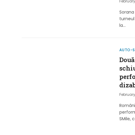
February
Sorana 
turneul
la…
AUTO-
Două
schiu
perf
dizab
February
România
perform
SMile, 