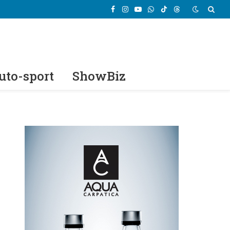
Facebook
Instagram
YouTube
WhatsApp
TikTok
Threads
uto-sport
ShowBiz
e