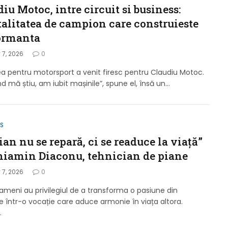
iu Motoc, intre circuit si business:
alitatea de campion care construieste
ormanta
 7, 2026
0
a pentru motorsport a venit firesc pentru Claudiu Motoc.
d mă știu, am iubit mașinile”, spune el, însă un…
S
an nu se repară, ci se readuce la viață”
niamin Diaconu, tehnician de piane
 7, 2026
0
oameni au privilegiul de a transforma o pasiune din
ie într-o vocație care aduce armonie în viața altora.
…