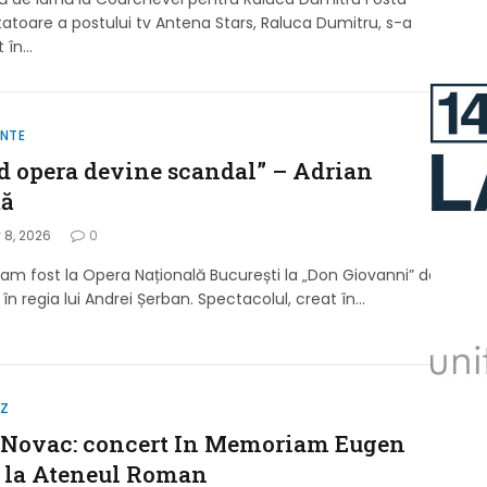
atoare a postului tv Antena Stars, Raluca Dumitru, s-a
t în…
ENTE
d opera devine scandal” – Adrian
tă
 8, 2026
0
am fost la Opera Națională București la „Don Giovanni” de
 în regia lui Andrei Șerban. Spectacolul, creat în…
IZ
 Novac: concert In Memoriam Eugen
 la Ateneul Roman