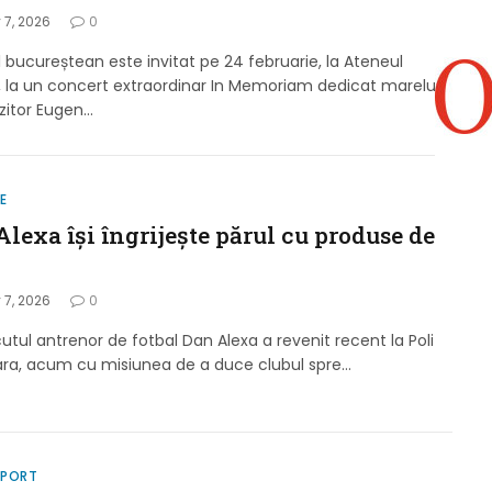
 7, 2026
0
l bucureștean este invitat pe 24 februarie, la Ateneul
 la un concert extraordinar In Memoriam dedicat marelui
itor Eugen…
LE
lexa își îngrijește părul cu produse de
 7, 2026
0
tul antrenor de fotbal Dan Alexa a revenit recent la Poli
ara, acum cu misiunea de a duce clubul spre…
SPORT