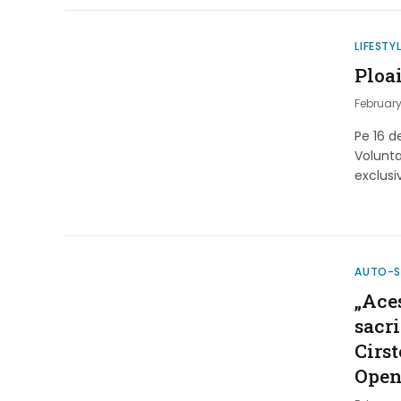
LIFESTY
Ploa
February
Pe 16 d
Volunta
exclusi
AUTO-
„Aces
sacri
Cirs
Ope