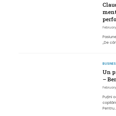
Claud
ment
perf
February
Pasiune
„De cân
BUSINES
Un pi
– Be
February
Puțini 
copilăr
Pentru