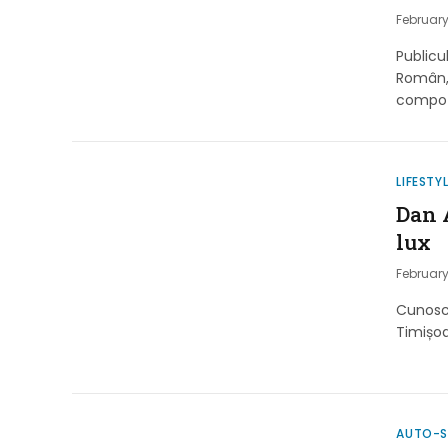
February
Publicu
Român,
compoz
LIFESTY
Dan A
lux
February
Cunoscu
Timișo
AUTO-