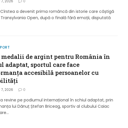
 7, 2026
0
Cîrstea a devenit prima româncă din istorie care câștigă
 Transylvania Open, după o finală fără emoții, disputată
SPORT
 medalii de argint pentru România în
l adaptat, sportul care face
ormanța accesibilă persoanelor cu
ilități
 7, 2026
0
 revine pe podiumul internațional în schiul adaptat, prin
anța lui Dănuț Ștefan Briceag, sportiv al clubului Caiac
care…