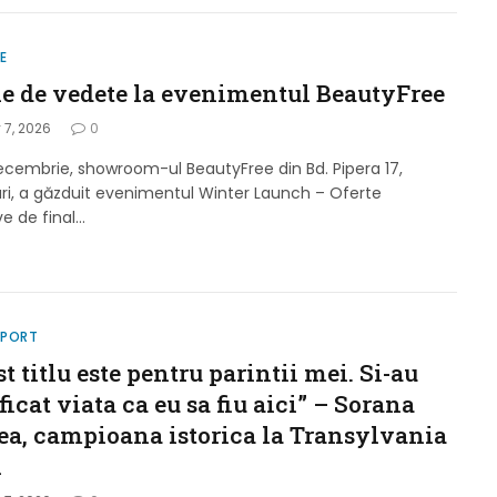
LE
ie de vedete la evenimentul BeautyFree
 7, 2026
0
ecembrie, showroom-ul BeautyFree din Bd. Pipera 17,
ri, a găzduit evenimentul Winter Launch – Oferte
ve de final…
SPORT
t titlu este pentru parintii mei. Si-au
ficat viata ca eu sa fiu aici” – Sorana
tea, campioana istorica la Transylvania
n