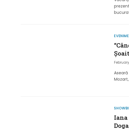
prezent
bucura
EVENIM
“Cân
Șoai
February
Aseară 
Mozart,
SHOWB
Iana
Doga