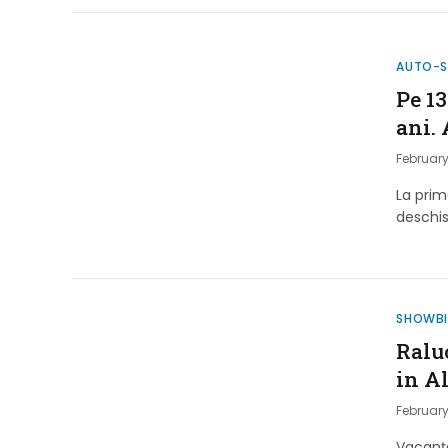
AUTO-
Pe 13
ani. 
February
La prim
deschis
SHOWB
Ralu
in A
February
Vacanță