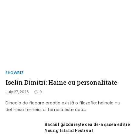
Business Lounge a lansat ediția de
august-septembrie la Rare Garden.
Galerie foto
SHOWBIZ
Iselin Dimitri: Haine cu personalitate
July 27, 2026
0
Dincolo de fiecare creație există o filozofie: hainele nu
definesc femeia, ci femeia este cea…
Bacăul găzduiește cea de-a șasea ediție
Young Island Festival