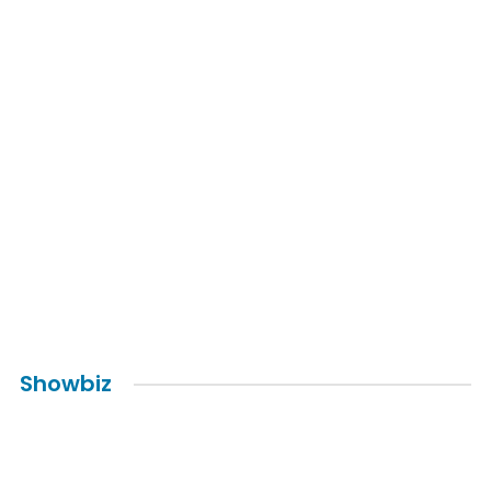
„Dobrogea în farfurie”: vedetele au
descoperit gusturile dintre Dunăre și
Mare
Showbiz