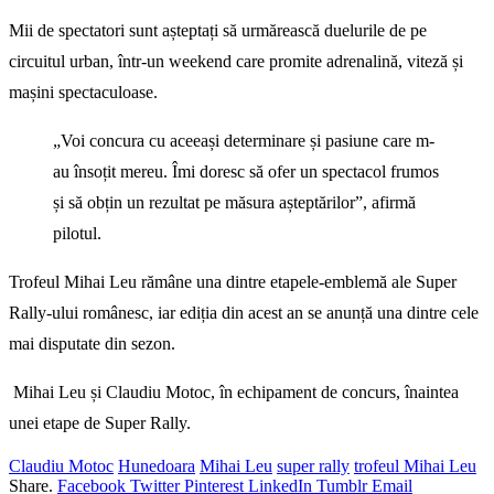
Mii de spectatori sunt așteptați să urmărească duelurile de pe
circuitul urban, într-un weekend care promite adrenalină, viteză și
mașini spectaculoase.
„Voi concura cu aceeași determinare și pasiune care m-
au însoțit mereu. Îmi doresc să ofer un spectacol frumos
și să obțin un rezultat pe măsura așteptărilor”, afirmă
pilotul.
Trofeul Mihai Leu rămâne una dintre etapele-emblemă ale Super
Rally-ului românesc, iar ediția din acest an se anunță una dintre cele
mai disputate din sezon.
Mihai Leu și Claudiu Motoc, în echipament de concurs, înaintea
unei etape de Super Rally.
Claudiu Motoc
Hunedoara
Mihai Leu
super rally
trofeul Mihai Leu
Share.
Facebook
Twitter
Pinterest
LinkedIn
Tumblr
Email