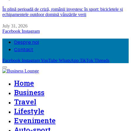
În plină perioadă de criză, românii investesc în sport: bicicletele și
echipamentele outdoor domină vânzările verii
July 31, 2026
Facebook
Instagram
Despre noi
Contact
Facebook
Instagram
YouTube
WhatsApp
TikTok
Threads
Home
Business
Travel
Lifestyle
Evenimente
Auto-sport