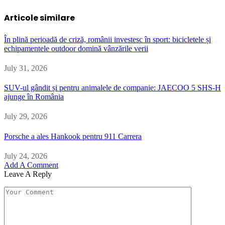
Articole similare
În plină perioadă de criză, românii investesc în sport: bicicletele și
echipamentele outdoor domină vânzările verii
July 31, 2026
SUV-ul gândit și pentru animalele de companie: JAECOO 5 SHS-H
ajunge în România
July 29, 2026
Porsche a ales Hankook pentru 911 Carrera
July 24, 2026
Add A Comment
Leave A Reply