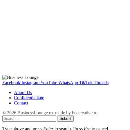
Facebook
Instagram
YouTube
WhatsApp
TikTok
Threads
About Us
Confidentialitate
Contact
© 2026 BusinessLounge.ro. made by
beecreative.ro
.
Submit
Type above and press
Enter
to search. Press
Esc
to cancel.