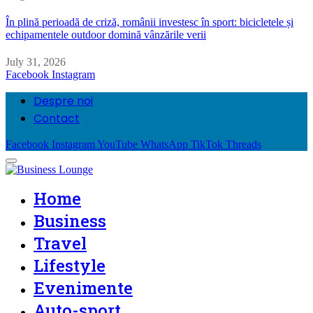
În plină perioadă de criză, românii investesc în sport: bicicletele și
echipamentele outdoor domină vânzările verii
July 31, 2026
Facebook
Instagram
Despre noi
Contact
Facebook
Instagram
YouTube
WhatsApp
TikTok
Threads
Home
Business
Travel
Lifestyle
Evenimente
Auto-sport