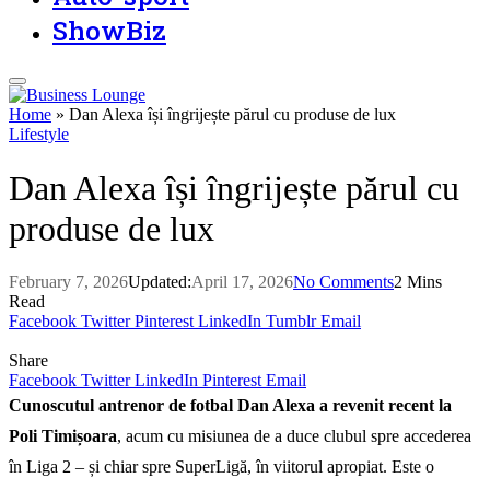
ShowBiz
Home
»
Dan Alexa își îngrijește părul cu produse de lux
Lifestyle
Dan Alexa își îngrijește părul cu
produse de lux
February 7, 2026
Updated:
April 17, 2026
No Comments
2 Mins
Read
Facebook
Twitter
Pinterest
LinkedIn
Tumblr
Email
Share
Facebook
Twitter
LinkedIn
Pinterest
Email
Cunoscutul antrenor de fotbal Dan Alexa a revenit recent la
Poli Timișoara
, acum cu misiunea de a duce clubul spre accederea
în Liga 2 – și chiar spre SuperLigă, în viitorul apropiat. Este o