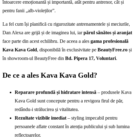
întoarcere emoționantă și importantă, atât pentru antrenor, cât și
pentru fanii „alb-violeților”.
La fel cum își planifică cu rigurozitate antrenamentele și meciurile,
Dan Alexa are grijă și de imaginea lui, iar
părul sănătos și aranjat
face parte din acest echilibru. De aceea a ales
gama profesională
Kava Kava Gold
, disponibilă în exclusivitate pe
BeautyFree.ro
și
în showroom-ul BeautyFree din
Bd. Pipera 17, Voluntari
.
De ce a ales Kava Kava Gold?
Reparare profundă și hidratare intensă
– produsele Kava
Kava Gold sunt concepute pentru a revigora firul de păr,
redându-i strălucirea și vitalitatea.
Rezultate vizibile imediat
– styling impecabil pentru
persoanele aflate constant în atenția publicului și sub lumina
reflectoarelor.