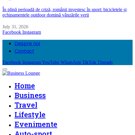
În plină perioadă de criză, românii investesc în sport: bicicletele și
echipamentele outdoor domină vânzările verii
July 31, 2026
Facebook
Instagram
Despre noi
Contact
Facebook
Instagram
YouTube
WhatsApp
TikTok
Threads
Home
Business
Travel
Lifestyle
Evenimente
Auto-sport