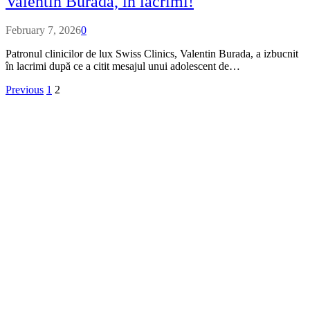
Valentin Burada, în lacrimi!
February 7, 2026
0
Patronul clinicilor de lux Swiss Clinics, Valentin Burada, a izbucnit
în lacrimi după ce a citit mesajul unui adolescent de…
Previous
1
2