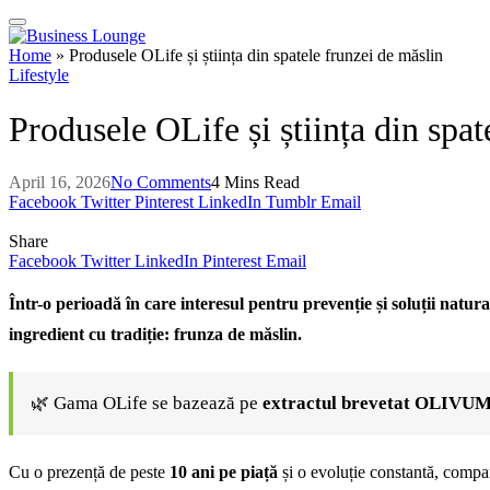
Home
»
Produsele OLife și știința din spatele frunzei de măslin
Lifestyle
Produsele OLife și știința din spat
April 16, 2026
No Comments
4 Mins Read
Facebook
Twitter
Pinterest
LinkedIn
Tumblr
Email
Share
Facebook
Twitter
LinkedIn
Pinterest
Email
Într-o perioadă în care interesul pentru prevenție și soluții natur
ingredient cu tradiție: frunza de măslin.
🌿 Gama OLife se bazează pe
extractul brevetat OLIVU
Cu o prezență de peste
10 ani pe piață
și o evoluție constantă, compa