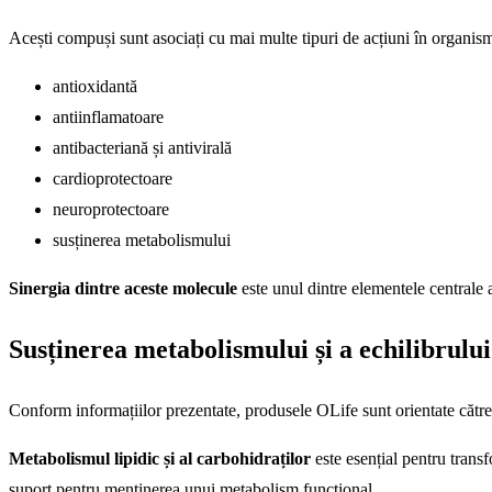
Acești compuși sunt asociați cu mai multe tipuri de acțiuni în organis
antioxidantă
antiinflamatoare
antibacteriană și antivirală
cardioprotectoare
neuroprotectoare
susținerea metabolismului
Sinergia dintre aceste molecule
este unul dintre elementele centrale 
Susținerea metabolismului și a echilibrului
Conform informațiilor prezentate, produsele OLife sunt orientate către
Metabolismul lipidic și al carbohidraților
este esențial pentru trans
suport pentru menținerea unui metabolism funcțional.