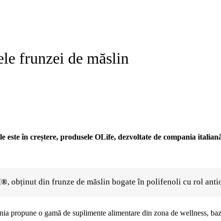
ele frunzei de măslin
ale este în creștere, produsele OLife, dezvoltate de compania italiană
M®
, obținut din frunze de măslin bogate în polifenoli cu rol anti
nia propune o gamă de suplimente alimentare din zona de wellness, baza