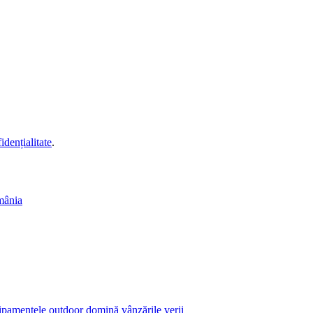
idențialitate
.
mânia
echipamentele outdoor domină vânzările verii