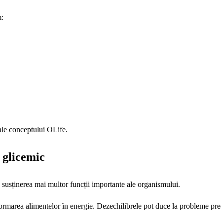
m:
ale conceptului OLife.
 glicemic
 susținerea mai multor funcții importante ale organismului.
formarea alimentelor în energie. Dezechilibrele pot duce la probleme pre