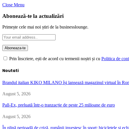
Close Menu
Abonează-te la actualizări
Primește cele mai noi știri de la businesslounge.
Prin înscriere, ești de acord cu termenii noștri și cu
Politica de conf
Noutati
Brandul italian KIKO MILANO își lansează magazinul virtual în Ro
August 5, 2026
Pall-Ex, preluată într-o tranzacție de peste 25 milioane de euro
August 5, 2026
În plină perioadă de criză, românii investesc în sport: bicicletele și 