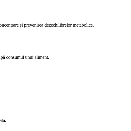
concentrare și prevenirea dezechilibrelor metabolice.
după consumul unui aliment.
ată.