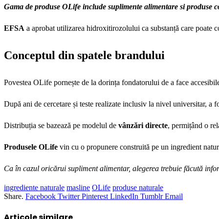
Gama de produse OLife include suplimente alimentare si produse cosm
EFSA
a aprobat utilizarea hidroxitirozolului ca substanță care poate co
Conceptul din spatele brandului
Povestea OLife pornește de la dorința fondatorului de a face accesibile 
După ani de cercetare și teste realizate inclusiv la nivel universitar, a
Distribuția se bazează pe modelul de
vânzări directe
, permițând o rel
Produsele OLife
vin cu o propunere construită pe un ingredient natura
Ca în cazul oricărui supliment alimentar, alegerea trebuie făcută infor
ingrediente naturale
masline
OLife
produse naturale
Share.
Facebook
Twitter
Pinterest
LinkedIn
Tumblr
Email
Articole similare