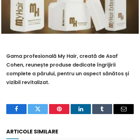
Gama profesională My Hair, creată de Asaf
Cohen, reunește produse dedicate îngrijirii
complete a părului, pentru un aspect sănătos și
vizibil revitalizat.
Facebook
Twitter
Pinterest
LinkedIn
Tumblr
Email
ARTICOLE SIMILARE