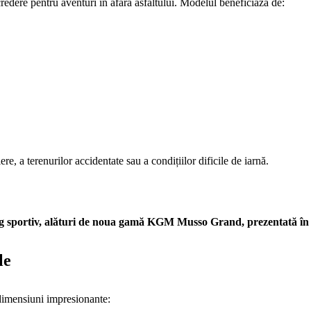
redere pentru aventuri în afara asfaltului. Modelul beneficiază de:
re, a terenurilor accidentate sau a condițiilor dificile de iarnă.
 sportiv, alături de noua gamă KGM Musso Grand, prezentată în ca
le
 dimensiuni impresionante: