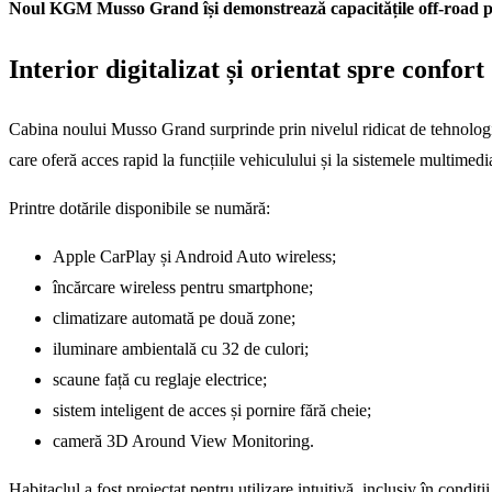
Noul KGM Musso Grand își demonstrează capacitățile off-road pe
Interior digitalizat și orientat spre confort
Cabina noului Musso Grand surprinde prin nivelul ridicat de tehnologi
care oferă acces rapid la funcțiile vehiculului și la sistemele multimedi
Printre dotările disponibile se numără:
Apple CarPlay și Android Auto wireless;
încărcare wireless pentru smartphone;
climatizare automată pe două zone;
iluminare ambientală cu 32 de culori;
scaune față cu reglaje electrice;
sistem inteligent de acces și pornire fără cheie;
cameră 3D Around View Monitoring.
Habitaclul a fost proiectat pentru utilizare intuitivă, inclusiv în cond