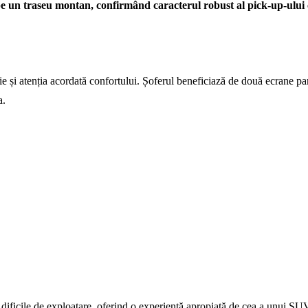
 un traseu montan, confirmând caracterul robust al pick-up-ului 
e și atenția acordată confortului. Șoferul beneficiază de două ecrane 
a.
iții dificile de exploatare, oferind o experiență apropiată de cea a unui 