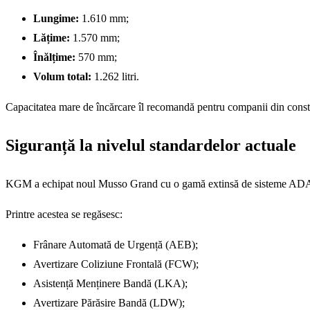
Lungime:
1.610 mm;
Lățime:
1.570 mm;
Înălțime:
570 mm;
Volum total:
1.262 litri.
Capacitatea mare de încărcare îl recomandă pentru companii din construcț
Siguranță la nivelul standardelor actuale
KGM a echipat noul Musso Grand cu o gamă extinsă de sisteme ADAS ș
Printre acestea se regăsesc:
Frânare Automată de Urgență (AEB);
Avertizare Coliziune Frontală (FCW);
Asistență Menținere Bandă (LKA);
Avertizare Părăsire Bandă (LDW);