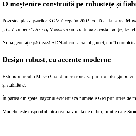
O moștenire construită pe robustețe și fiabi
Povestea pick-up-urilor KGM începe în 2002, odată cu lansarea
Muss
„SUV cu benă”. Astăzi, Musso Grand continuă această tradiție, benef
Noua generație păstrează ADN-ul consacrat al gamei, dar îl completea
Design robust, cu accente moderne
Exteriorul noului Musso Grand impresionează printr-un design puternic ș
și stabilitate.
În partea din spate, hayonul evidențiază numele KGM prin litere de mar
Modelul este disponibil într-o gamă variată de culori, printre care
Smo