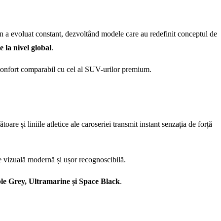
n a evoluat constant, dezvoltând modele care au redefinit conceptul de
 la nivel global
.
 confort comparabil cu cel al SUV-urilor premium.
 și liniile atletice ale caroseriei transmit instant senzația de forță
e vizuală modernă și ușor recognoscibilă.
e Grey, Ultramarine și Space Black
.