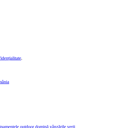
idențialitate
.
mânia
echipamentele outdoor domină vânzările verii