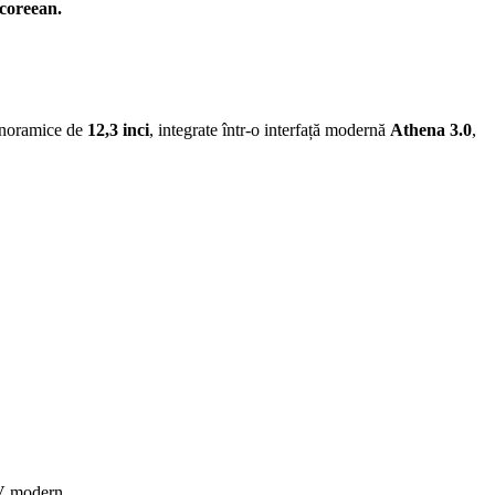
coreean.
panoramice de
12,3 inci
, integrate într-o interfață modernă
Athena 3.0
,
SUV modern.