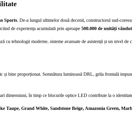
litate
o Sports
. De-a lungul ultimelor două decenii, constructorul sud-coreea
iciind de experiența acumulată prin aproape
500.000 de unități vândute
ză cu tehnologii moderne, sisteme avansate de asistență și un nivel de
i bine proporționat. Semnătura luminoasă DRL, grila frontală impunătoare
i dimensiuni, în timp ce blocurile optice LED contribuie la o identitat
ke Taupe, Grand White, Sandstone Beige, Amazonia Green, Marbl