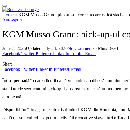
Home
»
KGM Musso Grand: pick-up-ul coreean care ridică ștacheta î
Auto-sport
KGM Musso Grand: pick-up-ul core
June 7, 2026
Updated:
July 23, 2026
No Comments
5 Mins Read
Facebook
Twitter
Pinterest
LinkedIn
Tumblr
Email
Share
Facebook
Twitter
LinkedIn
Pinterest
Email
Într-o perioadă în care clienții caută vehicule capabile să combine pe
standardele segmentului pick-up. Lansarea marchează un moment importa
europeană.
Disponibil în întreaga rețea de distribuitori KGM din România, noul
caută un vehicul robust pentru activități recreative și aventuri off-road.