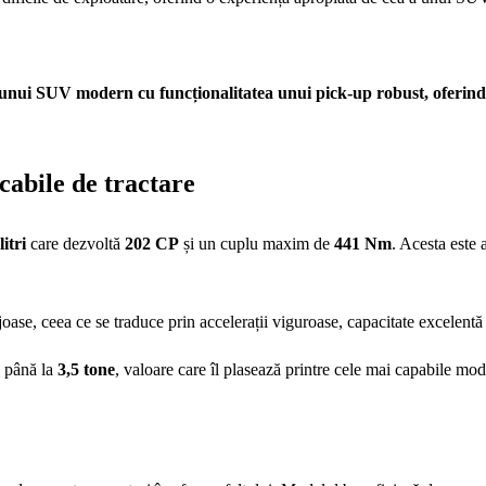
i SUV modern cu funcționalitatea unui pick-up robust, oferind scau
cabile de tractare
litri
care dezvoltă
202 CP
și un cuplu maxim de
441 Nm
. Acesta este 
 joase, ceea ce se traduce prin accelerații viguroase, capacitate excelentă 
e până la
3,5 tone
, valoare care îl plasează printre cele mai capabile mo