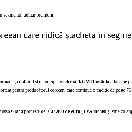
n segmentul utilitar premium
ean care ridică ștacheta în segmen
rformanța, confortul și tehnologia modernă,
KGM România
aduce pe pi
nt pentru producătorul coreean, care continuă o tradiție de peste 70 de 
 Musso Grand pornește de la
34.900 de euro (TVA inclus)
și vine cu arg