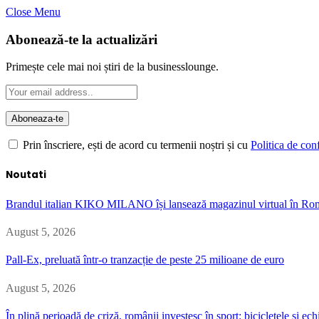
Close Menu
Abonează-te la actualizări
Primește cele mai noi știri de la businesslounge.
Prin înscriere, ești de acord cu termenii noștri și cu
Politica de conf
Noutati
Brandul italian KIKO MILANO își lansează magazinul virtual în Ro
August 5, 2026
Pall-Ex, preluată într-o tranzacție de peste 25 milioane de euro
August 5, 2026
În plină perioadă de criză, românii investesc în sport: bicicletele și 