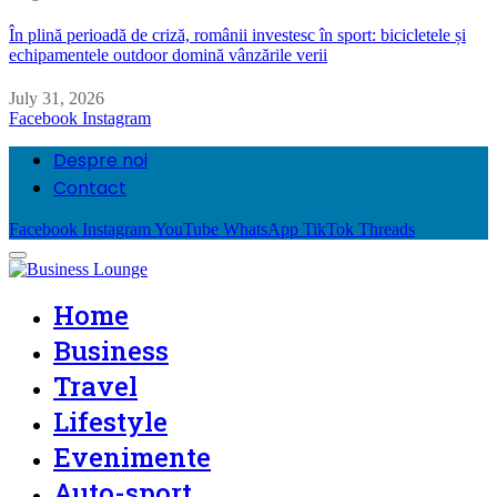
În plină perioadă de criză, românii investesc în sport: bicicletele și
echipamentele outdoor domină vânzările verii
July 31, 2026
Facebook
Instagram
Despre noi
Contact
Facebook
Instagram
YouTube
WhatsApp
TikTok
Threads
Home
Business
Travel
Lifestyle
Evenimente
Auto-sport