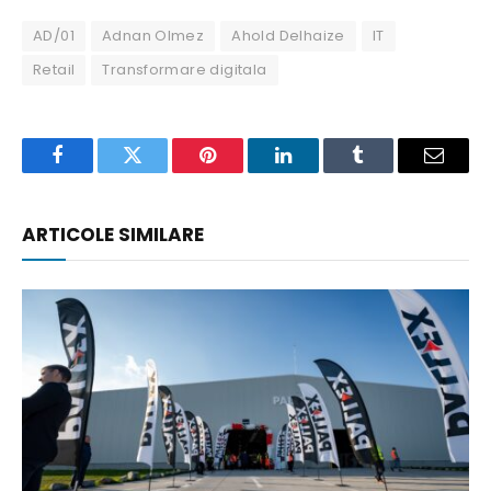
AD/01
Adnan Olmez
Ahold Delhaize
IT
Retail
Transformare digitala
Facebook
Twitter
Pinterest
LinkedIn
Tumblr
Email
ARTICOLE SIMILARE