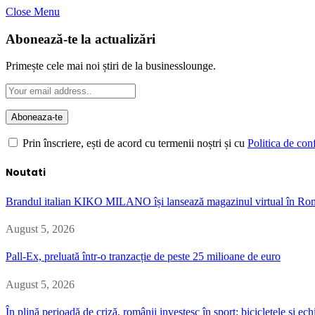
Close Menu
Abonează-te la actualizări
Primește cele mai noi știri de la businesslounge.
Prin înscriere, ești de acord cu termenii noștri și cu
Politica de conf
Noutati
Brandul italian KIKO MILANO își lansează magazinul virtual în Ro
August 5, 2026
Pall-Ex, preluată într-o tranzacție de peste 25 milioane de euro
August 5, 2026
În plină perioadă de criză, românii investesc în sport: bicicletele și 