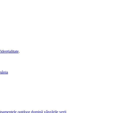
idențialitate
.
mânia
echipamentele outdoor domină vânzările verii