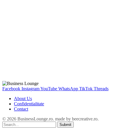
Facebook
Instagram
YouTube
WhatsApp
TikTok
Threads
About Us
Confidentialitate
Contact
© 2026 BusinessLounge.ro. made by
beecreative.ro
.
Submit