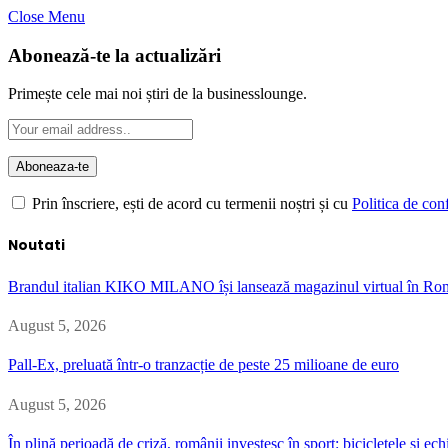
Close Menu
Abonează-te la actualizări
Primește cele mai noi știri de la businesslounge.
Prin înscriere, ești de acord cu termenii noștri și cu
Politica de conf
Noutati
Brandul italian KIKO MILANO își lansează magazinul virtual în Ro
August 5, 2026
Pall-Ex, preluată într-o tranzacție de peste 25 milioane de euro
August 5, 2026
În plină perioadă de criză, românii investesc în sport: bicicletele și 