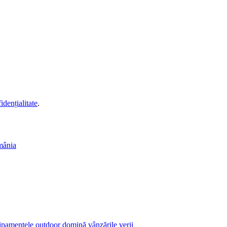
idențialitate
.
mânia
echipamentele outdoor domină vânzările verii