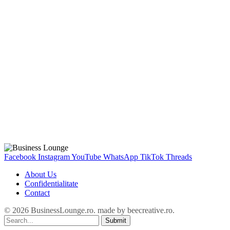
Facebook
Instagram
YouTube
WhatsApp
TikTok
Threads
About Us
Confidentialitate
Contact
© 2026 BusinessLounge.ro. made by
beecreative.ro
.
Submit