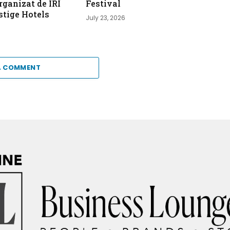
ganizat de IRI
Festival
stige Hotels
July 23, 2026
A COMMENT