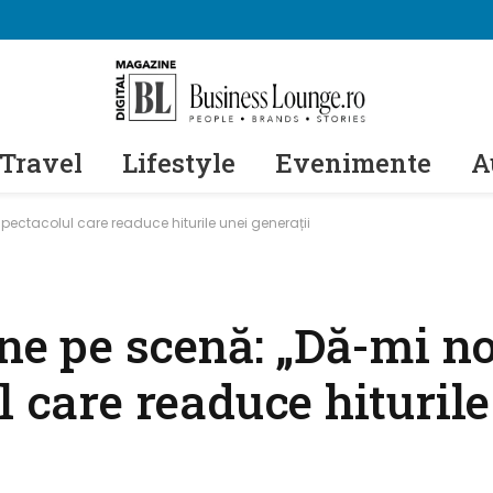
Travel
Lifestyle
Evenimente
A
spectacolul care readuce hiturile unei generații
ine pe scenă: „Dă-mi no
l care readuce hiturile