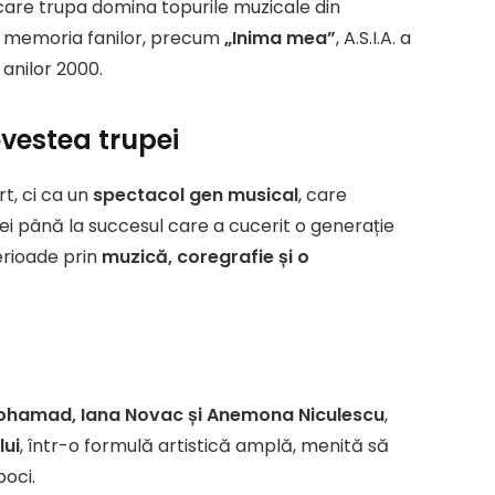
 care trupa domina topurile muzicale din
în memoria fanilor, precum
„Inima mea”
, A.S.I.A. a
 anilor 2000.
ovestea trupei
t, ci ca un
spectacol gen musical
, care
e ei până la succesul care a cucerit o generație
erioade prin
muzică, coregrafie și o
ohamad, Iana Novac și Anemona Niculescu
,
lui
, într-o formulă artistică amplă, menită să
poci.