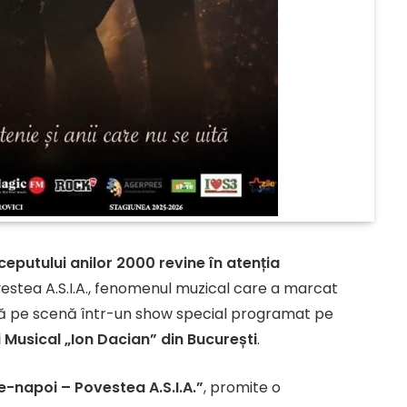
ceputului anilor 2000 revine în atenția
estea A.S.I.A., fenomenul muzical care a marcat
pusă pe scenă într-un show special programat pe
 Musical „Ion Dacian” din București
.
e-napoi – Povestea A.S.I.A.”
, promite o