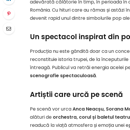
adevărată călătorie în timp, în perioada în
România. Cu hituri care au rămas și astăzi 
devenit rapid unul dintre simbolurile pop ale
Un spectacol inspirat din p
Producția nu este gândită doar ca un concer
reconstituie istoria trupei, de la începuturil
întreagă. Publicul va retrăi energia acelei p
scenografie spectaculoasă
.
Artiștii care urcă pe scenă
Pe scenă vor urca
Anca Neacșu, Sorana M
alături de
orchestra, corul și baletul teatru
readucă la viață atmosfera și emoția unei e