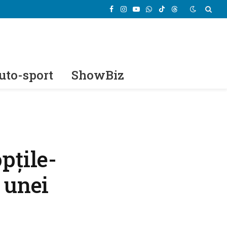
Facebook
Instagram
YouTube
WhatsApp
TikTok
Threads
uto-sport
ShowBiz
pțile-
 unei