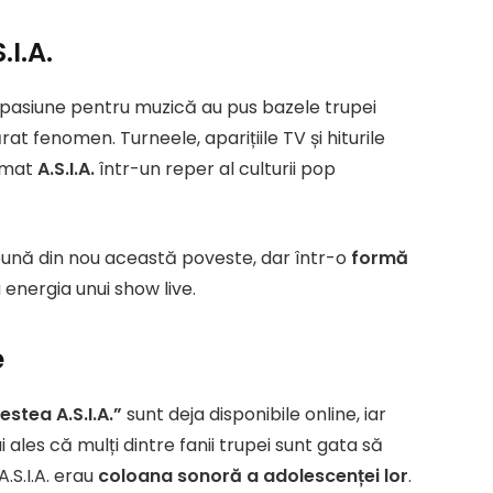
.I.A.
 pasiune pentru muzică au pus bazele trupei
at fenomen. Turneele, aparițiile TV și hiturile
ormat
A.S.I.A.
într-un reper al culturii pop
pună din nou această poveste, dar într-o
formă
 energia unui show live.
e
stea A.S.I.A.”
sunt deja disponibile online, iar
i ales că mulți dintre fanii trupei sunt gata să
.S.I.A. erau
coloana sonoră a adolescenței lor
.