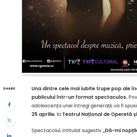
Una dintre cele mai iubite trupe pop ale în
SHARE
publicului într-un format spectaculos.
Pov
adolescența unei întregi generații, va fi s
25 aprilie
, la
Teatrul Național de Operetă și
Spectacolul, intitulat sugestiv
„Dă-mi nopțil