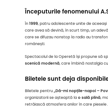
Începuturile fenomenului A.S
În
1999
, patru adolescente unite de aceeași
care avea să devină, în scurt timp, un adevăr
care se difuzau nonstop la radio au transf
românești.
Spectacolul de la Operetă își propune să s
scenică modernă
, care îmbină nostalgia cu
Biletele sunt deja disponibil
Biletele pentru
„Dă-mi nopțile-napoi – Pove
organizatorii se așteaptă la
o sală plină
, ma
retrăiască atmosfera anilor în care piesele A