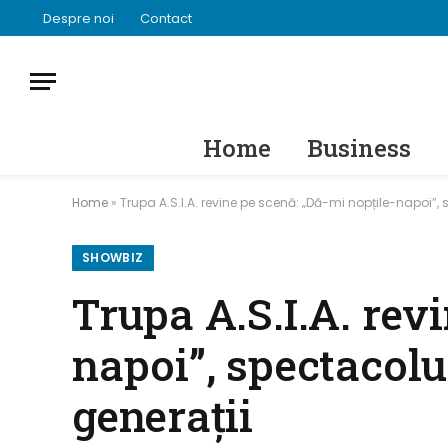
Despre noi
Contact
Home
Business
Home
»
Trupa A.S.I.A. revine pe scenă: „Dă-mi nopțile-napoi”, 
SHOWBIZ
Trupa A.S.I.A. rev
napoi”, spectacolu
generații