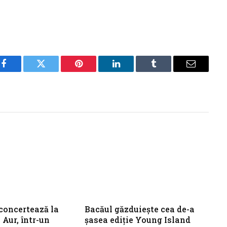
Facebook
Twitter
Pinterest
LinkedIn
Tumblr
Email
concertează la
Bacăul găzduiește cea de-a
 Aur, într-un
șasea ediție Young Island