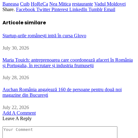
Baneasa
Cuib
HoReCa
Nea Mitica
restaurante
Vadul Moldovei
Share.
Facebook
Twitter
Pinterest
LinkedIn
Tumblr
Email
Articole similare
Startup-urile românești intră în cursa Glovo
July 30, 2026
Maria Touich: antreprenoarea care coordonează afaceri în România
și Portugalia, în recrutare și industria frumuseții
July 28, 2026
Auchan România angajează 160 de persoane pentru două noi
magazine din București
July 22, 2026
Add A Comment
Leave A Reply