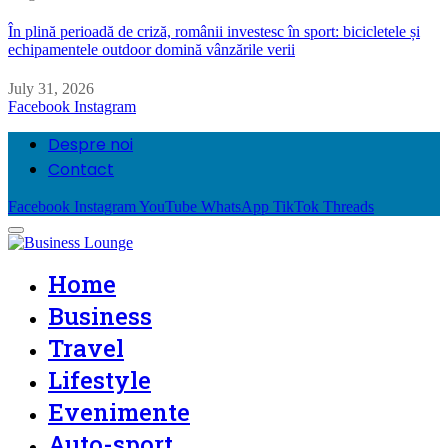
În plină perioadă de criză, românii investesc în sport: bicicletele și
echipamentele outdoor domină vânzările verii
July 31, 2026
Facebook
Instagram
Despre noi
Contact
Facebook
Instagram
YouTube
WhatsApp
TikTok
Threads
Home
Business
Travel
Lifestyle
Evenimente
Auto-sport