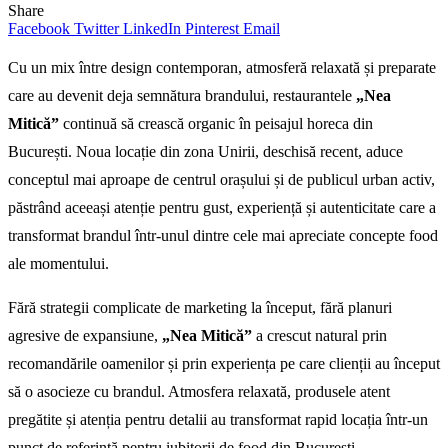
Share
Facebook
Twitter
LinkedIn
Pinterest
Email
Cu un mix între design contemporan, atmosferă relaxată și preparate
care au devenit deja semnătura brandului, restaurantele
„Nea
Mitică”
continuă să crească organic în peisajul horeca din
București. Noua locație din zona Unirii, deschisă recent, aduce
conceptul mai aproape de centrul orașului și de publicul urban activ,
păstrând aceeași atenție pentru gust, experiență și autenticitate care a
transformat brandul într-unul dintre cele mai apreciate concepte food
ale momentului.
Fără strategii complicate de marketing la început, fără planuri
agresive de expansiune,
„Nea Mitică”
a crescut natural prin
recomandările oamenilor și prin experiența pe care clienții au început
să o asocieze cu brandul. Atmosfera relaxată, produsele atent
pregătite și atenția pentru detalii au transformat rapid locația într-un
punct de referință pentru iubitorii de food din București.