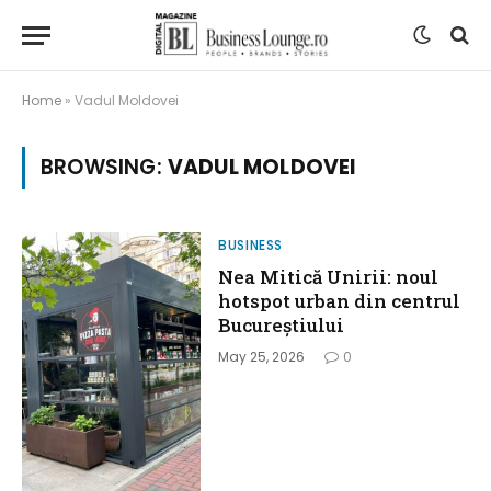
Home
»
Vadul Moldovei
BROWSING:
VADUL MOLDOVEI
BUSINESS
Nea Mitică Unirii: noul
hotspot urban din centrul
Bucureștiului
May 25, 2026
0