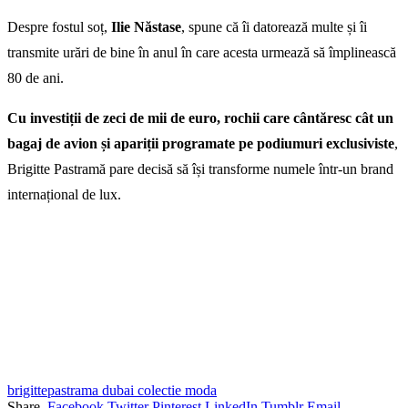
Despre fostul soț,
Ilie Năstase
, spune că îi datorează multe și îi
transmite urări de bine în anul în care acesta urmează să împlinească
80 de ani.
Cu investiții de zeci de mii de euro, rochii care cântăresc cât un
bagaj de avion și apariții programate pe podiumuri exclusiviste
,
Brigitte Pastramă pare decisă să își transforme numele într-un brand
internațional de lux.
brigittepastrama dubai colectie moda
Share.
Facebook
Twitter
Pinterest
LinkedIn
Tumblr
Email