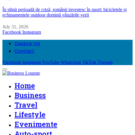
În plină perioadă de criză, românii investesc în sport: bicicletele și
echipamentele outdoor domină vânzările verii
July 31, 2026
Facebook
Instagram
Despre noi
Contact
Facebook
Instagram
YouTube
WhatsApp
TikTok
Threads
Home
Business
Travel
Lifestyle
Evenimente
Auto-sport