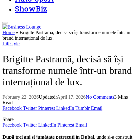
ShowBiz
Home
»
Brigitte Pastramă, decisă să își transforme numele într-un
brand internațional de lux.
Lifestyle
Brigitte Pastramă, decisă să își
transforme numele într-un brand
internațional de lux.
February 22, 2026
Updated:
April 17, 2026
No Comments
3 Mins
Read
Facebook
Twitter
Pinterest
LinkedIn
Tumblr
Email
Share
Facebook
Twitter
LinkedIn
Pinterest
Email
După trei ani și jumătate petrecuți în Dubai
, unde și-a construit