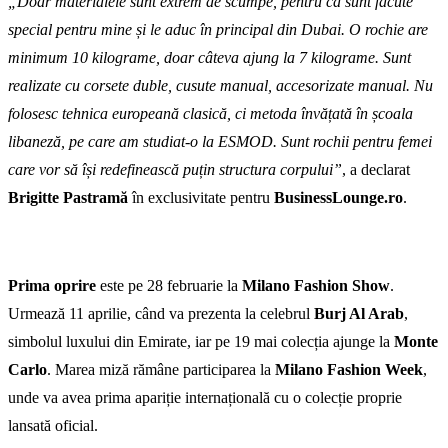
„Doar materialele sunt extrem de scumpe, pentru că sunt făcute
special pentru mine și le aduc în principal din Dubai. O rochie are
minimum 10 kilograme, doar câteva ajung la 7 kilograme. Sunt
realizate cu corsete duble, cusute manual, accesorizate manual. Nu
folosesc tehnica europeană clasică, ci metoda învățată în școala
libaneză, pe care am studiat-o la ESMOD. Sunt rochii pentru femei
care vor să își redefinească puțin structura corpului”
, a declarat
Brigitte Pastramă
în exclusivitate pentru
BusinessLounge.ro
.
Prima oprire
este pe 28 februarie la
Milano Fashion Show
.
Urmează 11 aprilie, când va prezenta la celebrul
Burj Al Arab
,
simbolul luxului din Emirate, iar pe 19 mai colecția ajunge la
Monte
Carlo
. Marea miză rămâne participarea la
Milano Fashion Week
,
unde va avea prima apariție internațională cu o colecție proprie
lansată oficial.