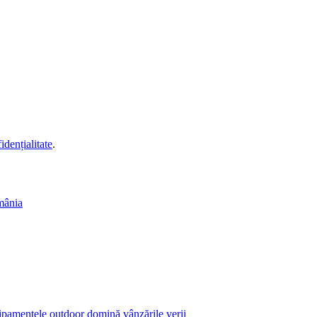
idențialitate
.
mânia
echipamentele outdoor domină vânzările verii