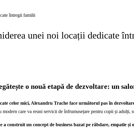
ate întregii familii
derea unei noi locații dedicate într
ătește o nouă etapă de dezvoltare: un salon
dicate celor mici, Alexandru Trache face următorul pas în dezvoltarea
 modern care va reuni servicii de înfrumusețare pentru copii și adulți, s
 a construit un concept de business bazat pe răbdare, empatie și o 