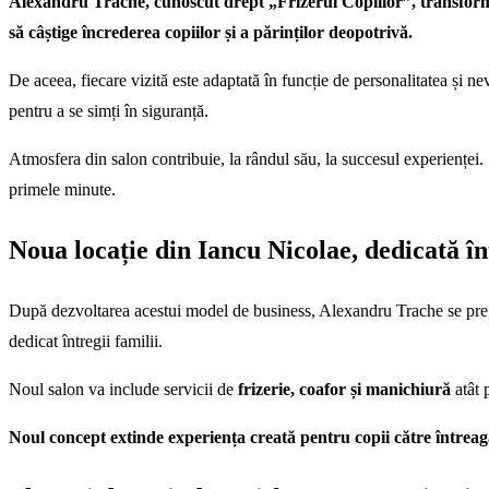
Alexandru Trache, cunoscut drept „Frizerul Copiilor”
, transfor
să câștige încrederea copiilor și a părinților deopotrivă.
De aceea, fiecare vizită este adaptată în funcție de personalitatea și nev
pentru a se simți în siguranță.
Atmosfera din salon contribuie, la rândul său, la succesul experienței. S
primele minute.
Noua locație din Iancu Nicolae, dedicată înt
După dezvoltarea acestui model de business, Alexandru Trache se preg
dedicat întregii familii.
Noul salon va include servicii de
frizerie, coafor și manichiură
atât 
Noul concept extinde experiența creată pentru copii către întreaga