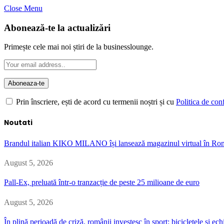
Close Menu
Abonează-te la actualizări
Primește cele mai noi știri de la businesslounge.
Prin înscriere, ești de acord cu termenii noștri și cu
Politica de conf
Noutati
Brandul italian KIKO MILANO își lansează magazinul virtual în Ro
August 5, 2026
Pall-Ex, preluată într-o tranzacție de peste 25 milioane de euro
August 5, 2026
În plină perioadă de criză, românii investesc în sport: bicicletele și 