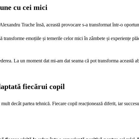
une cu cei mici
ru Alexandru Trache însă, această provocare s-a transformat într-o oportu
 transforme emoțiile și temerile celor mici în zâmbete și experiențe plăc
ederea. La un moment dat mi-am dat seama că pot transforma această abilita
aptată fiecărui copil
 mult decât partea tehnică. Fiecare copil reacționează diferit, iar succe