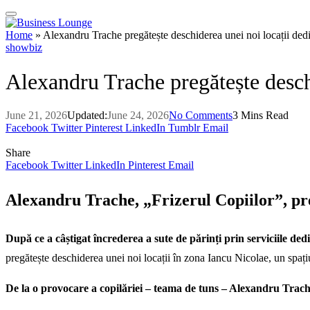
Home
»
Alexandru Trache pregătește deschiderea unei noi locații dedic
showbiz
Alexandru Trache pregătește deschi
June 21, 2026
Updated:
June 24, 2026
No Comments
3 Mins Read
Facebook
Twitter
Pinterest
LinkedIn
Tumblr
Email
Share
Facebook
Twitter
LinkedIn
Pinterest
Email
Alexandru Trache, „Frizerul Copiilor”, preg
După ce a câștigat încrederea a sute de părinți prin serviciile de
pregătește deschiderea unei noi locații în zona Iancu Nicolae, un spațiu
De la o provocare a copilăriei – teama de tuns – Alexandru Trache