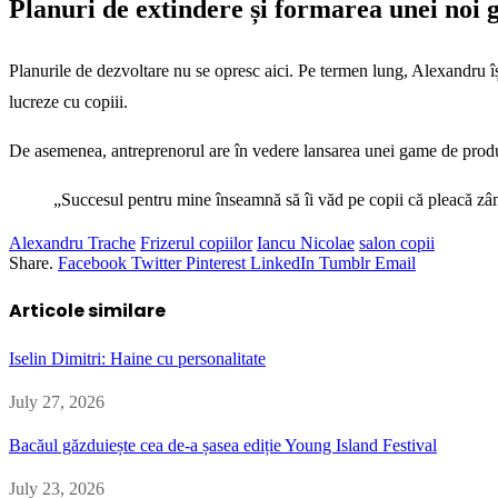
Planuri de extindere și formarea unei noi ge
Planurile de dezvoltare nu se opresc aici. Pe termen lung, Alexandru îș
lucreze cu copiii.
De asemenea, antreprenorul are în vedere lansarea unei game de produs
„Succesul pentru mine înseamnă să îi văd pe copii că pleacă zâ
Alexandru Trache
Frizerul copiilor
Iancu Nicolae
salon copii
Share.
Facebook
Twitter
Pinterest
LinkedIn
Tumblr
Email
Articole similare
Iselin Dimitri: Haine cu personalitate
July 27, 2026
Bacăul găzduiește cea de-a șasea ediție Young Island Festival
July 23, 2026