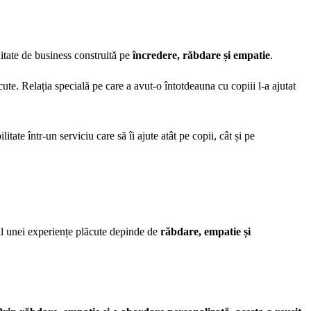
nitate de business construită pe
încredere, răbdare și empatie
.
ute. Relația specială pe care a avut-o întotdeauna cu copiii l-a ajutat
te într-un serviciu care să îi ajute atât pe copii, cât și pe
sul unei experiențe plăcute depinde de
răbdare, empatie și