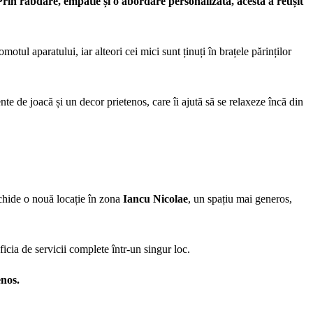
 Prin răbdare, empatie și o abordare personalizată, acesta a reușit
otul aparatului, iar alteori cei mici sunt ținuți în brațele părinților
nte de joacă și un decor prietenos, care îi ajută să se relaxeze încă din
chide o nouă locație în zona
Iancu Nicolae
, un spațiu mai generos,
eficia de servicii complete într-un singur loc.
enos.