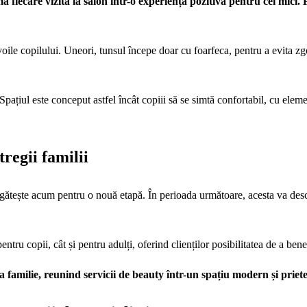
mă fiecare vizită la salon într-o experiență pozitivă pentru cei mici.
oile copilului. Uneori, tunsul începe doar cu foarfeca, pentru a evita zgom
pațiul este conceput astfel încât copiii să se simtă confortabil, cu eleme
regii familii
ătește acum pentru o nouă etapă. În perioada următoare, acesta va des
pentru copii, cât și pentru adulți, oferind clienților posibilitatea de a ben
 familie, reunind servicii de beauty într-un spațiu modern și priet