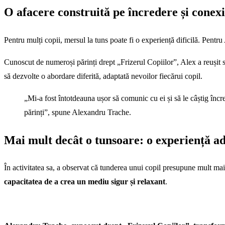
O afacere construită pe încredere și conexi
Pentru mulți copii, mersul la tuns poate fi o experiență dificilă. Pent
Cunoscut de numeroși părinți drept „Frizerul Copiilor”, Alex a reușit să
să dezvolte o abordare diferită, adaptată nevoilor fiecărui copil.
„Mi-a fost întotdeauna ușor să comunic cu ei și să le câștig încr
părinți”, spune Alexandru Trache.
Mai mult decât o tunsoare: o experiență ad
În activitatea sa, a observat că tunderea unui copil presupune mult mai
capacitatea de a crea un mediu sigur și relaxant
.