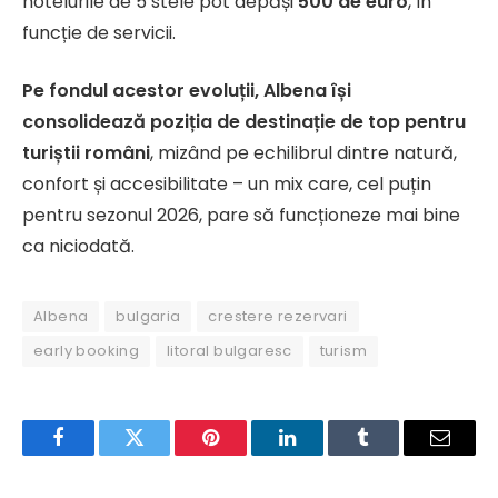
hotelurile de 5 stele pot depăși
500 de euro
, în
funcție de servicii.
Pe fondul acestor evoluții, Albena își
consolidează poziția de destinație de top pentru
turiștii români
, mizând pe echilibrul dintre natură,
confort și accesibilitate – un mix care, cel puțin
pentru sezonul 2026, pare să funcționeze mai bine
ca niciodată.
Albena
bulgaria
crestere rezervari
early booking
litoral bulgaresc
turism
Facebook
Twitter
Pinterest
LinkedIn
Tumblr
Email