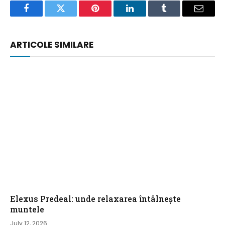
Facebook
Twitter
Pinterest
LinkedIn
Tumblr
Email
ARTICOLE SIMILARE
Elexus Predeal: unde relaxarea întâlnește
muntele
July 12, 2026