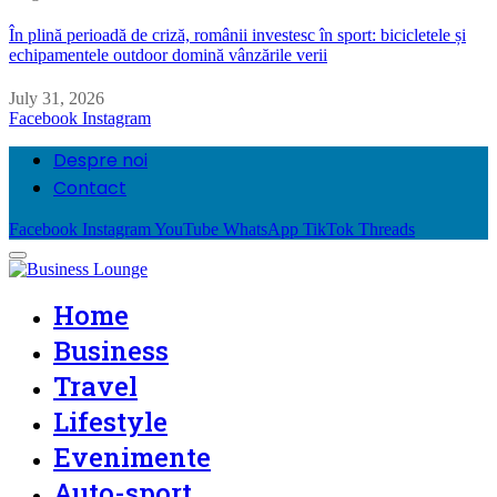
În plină perioadă de criză, românii investesc în sport: bicicletele și
echipamentele outdoor domină vânzările verii
July 31, 2026
Facebook
Instagram
Despre noi
Contact
Facebook
Instagram
YouTube
WhatsApp
TikTok
Threads
Home
Business
Travel
Lifestyle
Evenimente
Auto-sport