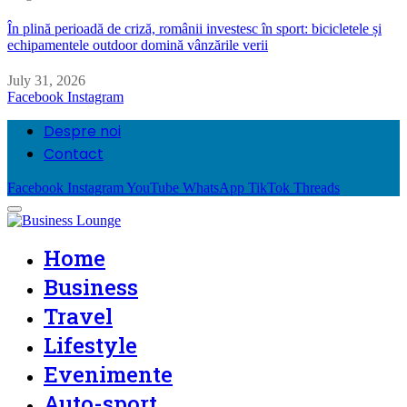
În plină perioadă de criză, românii investesc în sport: bicicletele și
echipamentele outdoor domină vânzările verii
July 31, 2026
Facebook
Instagram
Despre noi
Contact
Facebook
Instagram
YouTube
WhatsApp
TikTok
Threads
Home
Business
Travel
Lifestyle
Evenimente
Auto-sport