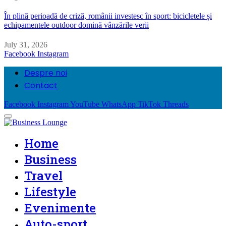
În plină perioadă de criză, românii investesc în sport: bicicletele și
echipamentele outdoor domină vânzările verii
July 31, 2026
Facebook
Instagram
Despre noi
Contact
Facebook
Instagram
YouTube
WhatsApp
TikTok
Threads
Home
Business
Travel
Lifestyle
Evenimente
Auto-sport