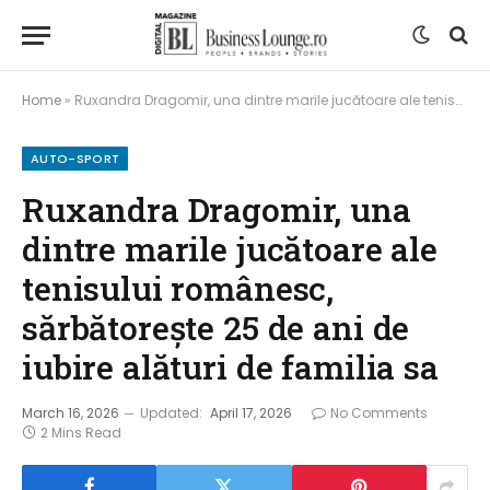
Home
»
Ruxandra Dragomir, una dintre marile jucătoare ale tenisului românesc, sărbătorește 25 de ani de iubire alături de familia sa
AUTO-SPORT
Ruxandra Dragomir, una
dintre marile jucătoare ale
tenisului românesc,
sărbătorește 25 de ani de
iubire alături de familia sa
March 16, 2026
Updated:
April 17, 2026
No Comments
2 Mins Read