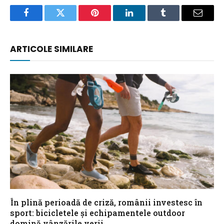
Facebook
Twitter
Pinterest
LinkedIn
Tumblr
Email
ARTICOLE SIMILARE
În plină perioadă de criză, românii investesc în
sport: bicicletele și echipamentele outdoor
domină vânzările verii