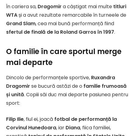
În cariera sa,
Dragomir
a câștigat mai multe
titluri
WTA
și a avut rezultate remarcabile în turneele de
Grand Slam
, cea mai bună performanță fiind
sfertul de finală de la Roland Garros în 1997
.
O familie în care sportul merge
mai departe
Dincolo de performanțele sportive,
Ruxandra
Dragomir
se bucură astăzi de o
familie frumoasă
și unită
. Copiii săi duc mai departe pasiunea pentru
sport:
Filip Ilie
, fiul ei, joacă
fotbal de performanță la
Corvinul Hunedoara
, iar
Diana
, fiica familiei,