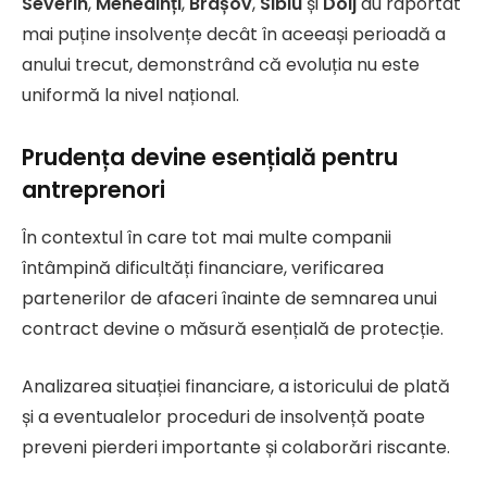
Severin
,
Mehedinți
,
Brașov
,
Sibiu
și
Dolj
au raportat
mai puține insolvențe decât în aceeași perioadă a
anului trecut, demonstrând că evoluția nu este
uniformă la nivel național.
Prudența devine esențială pentru
antreprenori
În contextul în care tot mai multe companii
întâmpină dificultăți financiare, verificarea
partenerilor de afaceri înainte de semnarea unui
contract devine o măsură esențială de protecție.
Analizarea situației financiare, a istoricului de plată
și a eventualelor proceduri de insolvență poate
preveni pierderi importante și colaborări riscante.