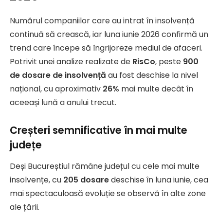
Numărul companiilor care au intrat în insolvență
continuă să crească, iar luna iunie 2026 confirmă un
trend care începe să îngrijoreze mediul de afaceri.
Potrivit unei analize realizate de
RisCo
, peste
900
de dosare de insolvență
au fost deschise la nivel
național, cu aproximativ
26%
mai multe decât în
aceeași lună a anului trecut.
Creșteri semnificative în mai multe
județe
Deși Bucureștiul rămâne județul cu cele mai multe
insolvențe, cu
205 dosare
deschise în luna iunie, cea
mai spectaculoasă evoluție se observă în alte zone
ale țării.