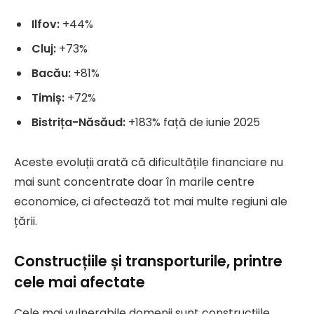
Ilfov:
+44%
Cluj:
+73%
Bacău:
+81%
Timiș:
+72%
Bistrița-Năsăud:
+183% față de iunie 2025
Aceste evoluții arată că dificultățile financiare nu
mai sunt concentrate doar în marile centre
economice, ci afectează tot mai multe regiuni ale
țării.
Construcțiile și transporturile, printre
cele mai afectate
Cele mai vulnerabile domenii sunt construcțiile,