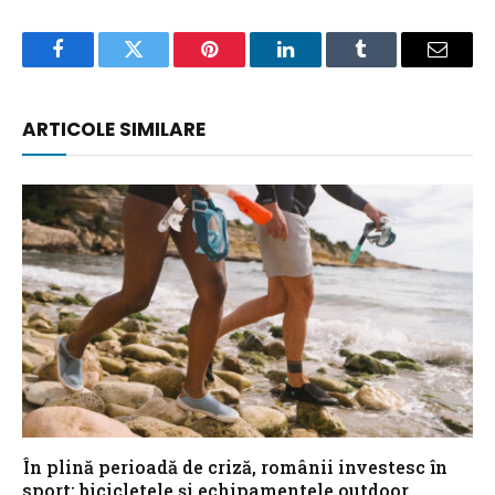
Facebook
Twitter
Pinterest
LinkedIn
Tumblr
Email
ARTICOLE SIMILARE
În plină perioadă de criză, românii investesc în
sport: bicicletele și echipamentele outdoor