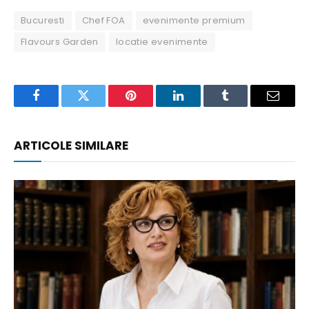
Bucuresti
Chef FOA
evenimente premium
Flavours Garden
locatie evenimente
Facebook
Twitter
Pinterest
LinkedIn
Tumblr
Email
ARTICOLE SIMILARE