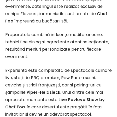
evenimente, cateringul este realizat exclusiv de
echipa Flavours, iar meniurile sunt create de
Chef
Foa
împreună cu bucătarii săi.
Preparatele combină influențe mediteraneene,
tehnici fine dining și ingrediente atent selecționate,
rezultând meniuri personalizate pentru fiecare
eveniment.
Experiența este completată de spectacole culinare
live, stații de BBQ premium, Raw Bar cu sushi,
ceviche și stridii franțuzești, dar și pairing-uri cu
șampanie
Piper-Heidsieck
. Unul dintre cele mai
apreciate momente este
Live Pavlova Show by
Chef Foa
, în care desertul este pregătit în fața
invitaților și devine un adevărat spectacol.