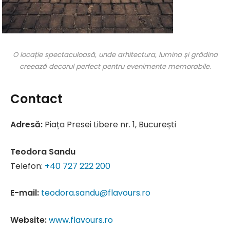
O locație spectaculoasă, unde arhitectura, lumina și grădina
creează decorul perfect pentru evenimente memorabile.
Contact
Adresă:
Piața Presei Libere nr. 1, București
Teodora Sandu
Telefon:
+40 727 222 200
E-mail:
teodora.sandu@flavours.ro
Website:
www.flavours.ro