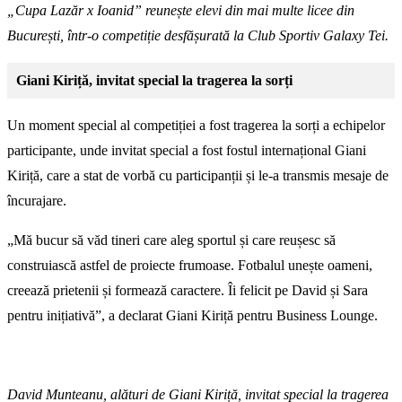
„Cupa Lazăr x Ioanid” reunește elevi din mai multe licee din
București, într-o competiție desfășurată la Club Sportiv Galaxy Tei.
Giani Kiriță, invitat special la tragerea la sorți
Un moment special al competiției a fost tragerea la sorți a echipelor
participante, unde invitat special a fost fostul internațional Giani
Kiriță, care a stat de vorbă cu participanții și le-a transmis mesaje de
încurajare.
„Mă bucur să văd tineri care aleg sportul și care reușesc să
construiască astfel de proiecte frumoase. Fotbalul unește oameni,
creează prietenii și formează caractere. Îi felicit pe David și Sara
pentru inițiativă”, a declarat Giani Kiriță pentru Business Lounge.
David Munteanu, alături de Giani Kiriță, invitat special la tragerea