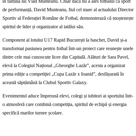
în familia lui Vlad Munteanu. Chiar dacă nu a ales fotbalul ca sport
de performanță, David Munteanu, fiul cel mare al actualului Director
Sportiv al Federației Române de Fotbal, demonstrează că moștenește
spiritul de lider și organizator al tatălui său.
Component al lotului U17 Rapid București la baschet, David și-a
transformat pasiunea pentru fotbal într-un proiect care reunește unele
dintre cele mai cunoscute licee din Capitală. Alături de Sara Pavel,
elevă la Colegiul Național „Gheorghe Lazăr”, acesta a organizat
prima ediție a competiției „Cupa Lazăr x Ioanid”, desfășurată în
această săptămână la Clubul Sportiv Galaxy.
Evenimentul aduce împreună elevi, colegi și iubitori ai sportului într-
o atmosferă care combină competiția, spiritul de echipă și energia
specifică marilor turnee școlare.