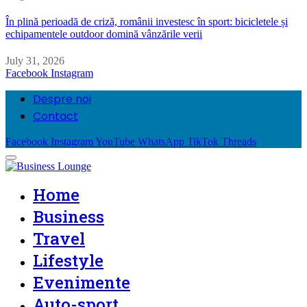
În plină perioadă de criză, românii investesc în sport: bicicletele și
echipamentele outdoor domină vânzările verii
July 31, 2026
Facebook
Instagram
Despre noi
Contact
Facebook
Instagram
YouTube
WhatsApp
TikTok
Threads
Home
Business
Travel
Lifestyle
Evenimente
Auto-sport