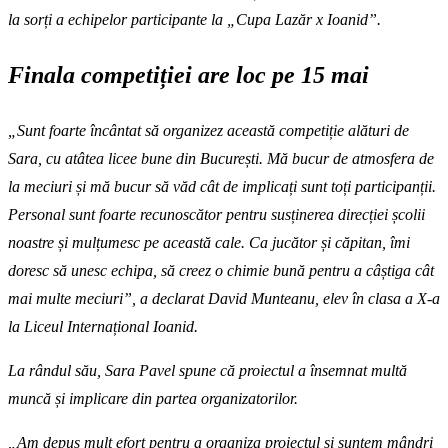
la sorți a echipelor participante la „Cupa Lazăr x Ioanid”.
Finala competiției are loc pe 15 mai
„Sunt foarte încântat să organizez această competiție alături de
Sara, cu atâtea licee bune din București. Mă bucur de atmosfera de
la meciuri și mă bucur să văd cât de implicați sunt toți participanții.
Personal sunt foarte recunoscător pentru susținerea direcției școlii
noastre și mulțumesc pe această cale. Ca jucător și căpitan, îmi
doresc să unesc echipa, să creez o chimie bună pentru a câștiga cât
mai multe meciuri”, a declarat David Munteanu, elev în clasa a X-a
la Liceul Internațional Ioanid.
La rândul său, Sara Pavel spune că proiectul a însemnat multă
muncă și implicare din partea organizatorilor.
„Am depus mult efort pentru a organiza proiectul și suntem mândri