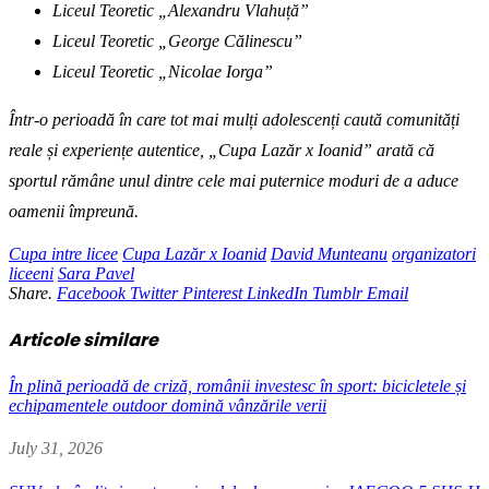
Liceul Teoretic „Alexandru Vlahuță”
Liceul Teoretic „George Călinescu”
Liceul Teoretic „Nicolae Iorga”
Într-o perioadă în care tot mai mulți adolescenți caută comunități
reale și experiențe autentice, „Cupa Lazăr x Ioanid” arată că
sportul rămâne unul dintre cele mai puternice moduri de a aduce
oamenii împreună.
Cupa intre licee
Cupa Lazăr x Ioanid
David Munteanu
organizatori
liceeni
Sara Pavel
Share.
Facebook
Twitter
Pinterest
LinkedIn
Tumblr
Email
Articole similare
În plină perioadă de criză, românii investesc în sport: bicicletele și
echipamentele outdoor domină vânzările verii
July 31, 2026