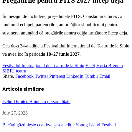
Pregătirile pentru FITS 2027 încep deja
În mesajul de închidere, președintele FITS, Constantin Chiriac, a
mulțumit echipei, partenerilor, autorităților și publicului pentru
susținere, anunțând că pregătirile pentru ediția următoare încep deja.
Cea de-a 34-a ediție a Festivalului Internațional de Teatru de la Sibiu
va avea loc în perioada
18–27 iunie 2027
.
Festivalul Internațional de Teatru de la Sibiu
FITS
Horia Brenciu
SIBIU
teatru
Share.
Facebook
Twitter
Pinterest
LinkedIn
Tumblr
Email
Articole similare
Iselin Dimitri: Haine cu personalitate
July 27, 2026
Bacăul găzduiește cea de-a șasea ediție Young Island Festival