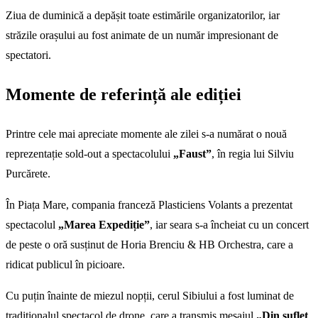
Ziua de duminică a depășit toate estimările organizatorilor, iar
străzile orașului au fost animate de un număr impresionant de
spectatori.
Momente de referință ale ediției
Printre cele mai apreciate momente ale zilei s-a numărat o nouă
reprezentație sold-out a spectacolului
„Faust”
, în regia lui Silviu
Purcărete.
În Piața Mare, compania franceză Plasticiens Volants a prezentat
spectacolul
„Marea Expediție”
, iar seara s-a încheiat cu un concert
de peste o oră susținut de Horia Brenciu & HB Orchestra, care a
ridicat publicul în picioare.
Cu puțin înainte de miezul nopții, cerul Sibiului a fost luminat de
tradiționalul spectacol de drone, care a transmis mesajul
„Din suflet