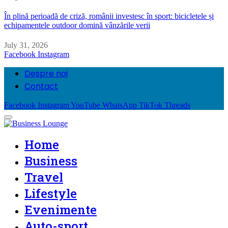
În plină perioadă de criză, românii investesc în sport: bicicletele și
echipamentele outdoor domină vânzările verii
July 31, 2026
Facebook
Instagram
Despre noi
Contact
Facebook
Instagram
YouTube
WhatsApp
TikTok
Threads
Home
Business
Travel
Lifestyle
Evenimente
Auto-sport