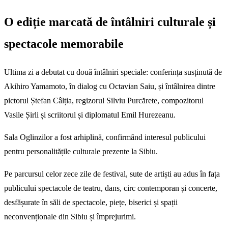
O ediție marcată de întâlniri culturale și
spectacole memorabile
Ultima zi a debutat cu două întâlniri speciale: conferința susținută de
Akihiro Yamamoto, în dialog cu Octavian Saiu, și întâlnirea dintre
pictorul Ștefan Câlția, regizorul Silviu Purcărete, compozitorul
Vasile Șirli și scriitorul și diplomatul Emil Hurezeanu.
Sala Oglinzilor a fost arhiplină, confirmând interesul publicului
pentru personalitățile culturale prezente la Sibiu.
Pe parcursul celor zece zile de festival, sute de artiști au adus în fața
publicului spectacole de teatru, dans, circ contemporan și concerte,
desfășurate în săli de spectacole, piețe, biserici și spații
neconvenționale din Sibiu și împrejurimi.