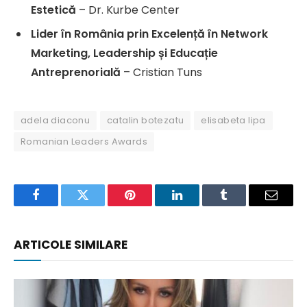
Estetică
– Dr. Kurbe Center
Lider în România prin Excelență în Network
Marketing, Leadership și Educație
Antreprenorială
– Cristian Tuns
adela diaconu
catalin botezatu
elisabeta lipa
Romanian Leaders Awards
Facebook
Twitter
Pinterest
LinkedIn
Tumblr
Email
ARTICOLE SIMILARE