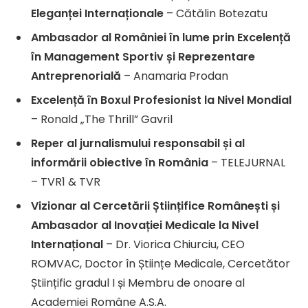
Eleganței Internaționale
– Cătălin Botezatu
Ambasador al României în lume prin Excelență
în Management Sportiv și Reprezentare
Antreprenorială
– Anamaria Prodan
Excelență în Boxul Profesionist la Nivel Mondial
– Ronald „The Thrill” Gavril
Reper al jurnalismului responsabil și al
informării obiective în România
– TELEJURNAL
– TVR1 & TVR
Vizionar al Cercetării Științifice Românești și
Ambasador al Inovației Medicale la Nivel
Internațional
– Dr. Viorica Chiurciu, CEO
ROMVAC, Doctor în Științe Medicale, Cercetător
Științific gradul I și Membru de onoare al
Academiei Române A.S.A.