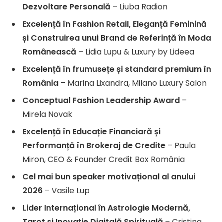
Dezvoltare Personală
– Liuba Radion
Excelență în Fashion Retail, Eleganță Feminină
și Construirea unui Brand de Referință în Moda
Românească
– Lidia Lupu & Luxury by Lideea
Excelență în frumusețe și standard premium în
România
– Marina Lixandra, Milano Luxury Salon
Conceptual Fashion Leadership Award
–
Mirela Novak
Excelență în Educație Financiară și
Performanță în Brokeraj de Credite
– Paula
Miron, CEO & Founder Credit Box România
Cel mai bun speaker motivațional al anului
2026
– Vasile Lup
Lider Internațional în Astrologie Modernă,
Tarot și Inovație Digitală Spirituală
– Cristina