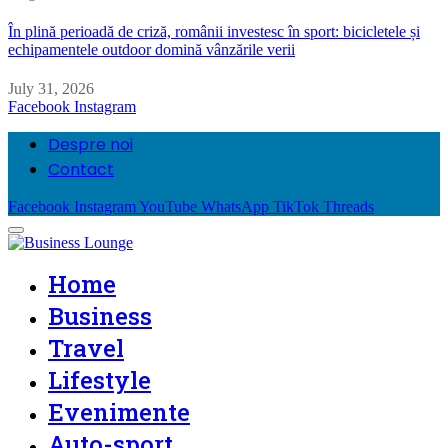
În plină perioadă de criză, românii investesc în sport: bicicletele și
echipamentele outdoor domină vânzările verii
July 31, 2026
Facebook
Instagram
Despre noi
Contact
Facebook
Instagram
YouTube
WhatsApp
TikTok
Threads
Home
Business
Travel
Lifestyle
Evenimente
Auto-sport