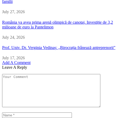
familii
July 27, 2026
România va avea prima arenă olimpică de canotaj. Investiție de 3,2
milioane de euro la Pantelimon
July 24, 2026
Prof. Univ. Dr. Verginia Vedinaș: „Birocrația frânează antreprenorii”
July 17, 2026
Add A Comment
Leave A Reply