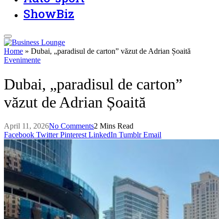
ShowBiz
Home
»
Dubai, „paradisul de carton” văzut de Adrian Șoaită
Evenimente
Dubai, „paradisul de carton”
văzut de Adrian Șoaită
April 11, 2026
No Comments
2 Mins Read
Facebook
Twitter
Pinterest
LinkedIn
Tumblr
Email