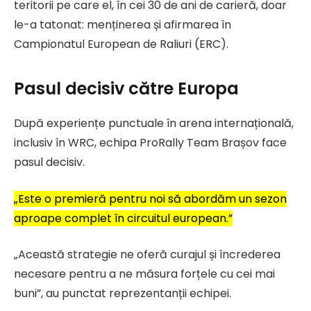
teritorii pe care el, în cei 30 de ani de carieră, doar
le-a tatonat: menținerea și afirmarea în
Campionatul European de Raliuri (ERC).
Pasul decisiv către Europa
După experiențe punctuale în arena internațională,
inclusiv în WRC, echipa ProRally Team Brașov face
pasul decisiv.
„Este o premieră pentru noi să abordăm un sezon
aproape complet în circuitul european.”
„Această strategie ne oferă curajul și încrederea
necesare pentru a ne măsura forțele cu cei mai
buni”, au punctat reprezentanții echipei.