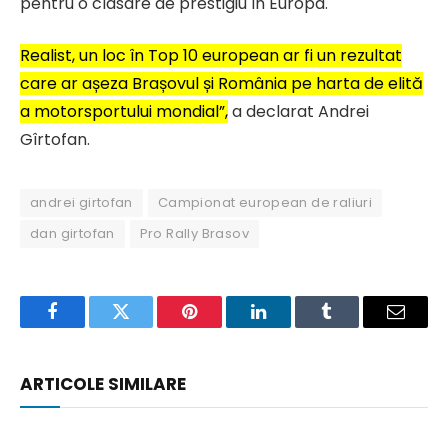
pentru o clasare de prestigiu în Europa.
Realist, un loc în Top 10 european ar fi un rezultat
care ar așeza Brașovul și România pe harta de elită
a motorsportului mondial”,
a declarat Andrei
Gîrtofan.
andrei girtofan
Campionat european de raliuri
dan girtofan
Pro Rally Brasov
Facebook
Twitter
Pinterest
LinkedIn
Tumblr
Email
ARTICOLE SIMILARE