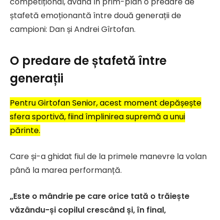
competițional, având în prim-plan o predare de
ștafetă emoționantă între două generații de
campioni: Dan și Andrei Gîrtofan.
O predare de ștafetă între
generații
Pentru Girtofan Senior, acest moment depășește
sfera sportivă, fiind împlinirea supremă a unui
părinte.
Care și-a ghidat fiul de la primele manevre la volan
până la marea performanță.
„Este o mândrie pe care orice tată o trăiește
văzându-și copilul crescând și, în final,