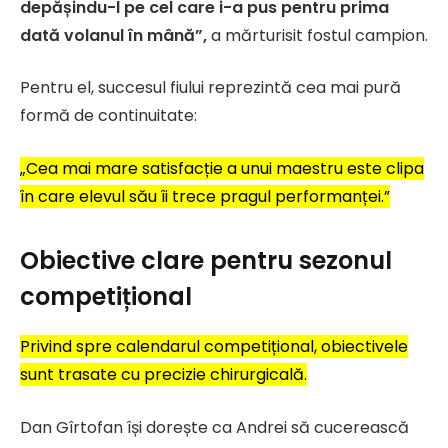
depășindu-l pe cel care i-a pus pentru prima
dată volanul în mână”,
a mărturisit fostul campion.
Pentru el, succesul fiului reprezintă cea mai pură
formă de continuitate:
„Cea mai mare satisfacție a unui maestru este clipa
în care elevul său îi trece pragul performanței.”
Obiective clare pentru sezonul
competițional
Privind spre calendarul competițional, obiectivele
sunt trasate cu precizie chirurgicală.
Dan Gîrtofan își dorește ca Andrei să cucerească