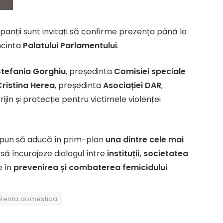
cipanții sunt invitați să confirme prezența până la
incinta
Palatului Parlamentului
.
Ștefania Gorghiu
, președinta
Comisiei speciale
Cristina Herea
, președinta
Asociației DAR
,
ijin și protecție pentru victimele violenței
propun să aducă în prim-plan
una dintre cele mai
 să încurajeze dialogul între
instituții, societatea
e în
prevenirea și combaterea femicidului
.
olenta domestica