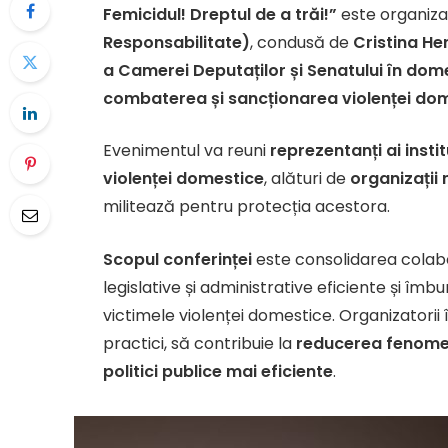
Femicidul! Dreptul de a trăi!”
este organiz
Responsabilitate)
, condusă de
Cristina He
a Camerei Deputaților și Senatului în domen
combaterea și sancționarea violenței do
Evenimentul va reuni
reprezentanți ai insti
violenței domestice
, alături de
organizații
militează pentru protecția acestora.
Scopul conferinței
este consolidarea colaborăr
legislative și administrative eficiente și îm
victimele violenței domestice. Organizatorii 
practici, să contribuie la
reducerea fenomen
politici publice mai eficiente
.