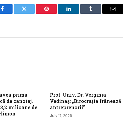
Facebook
Twitter
Pinterest
LinkedIn
Tumblr
Email
avea prima
Prof. Univ. Dr. Verginia
că de canotaj.
Vedinaș: „Birocrația frânează
 3,2 milioane de
antreprenorii”
elimon
July 17, 2026