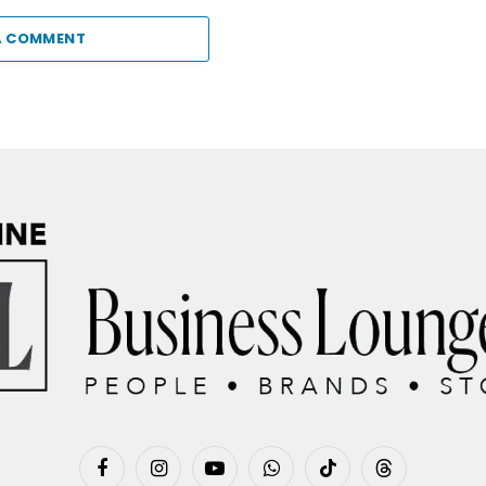
A COMMENT
Facebook
Instagram
YouTube
WhatsApp
TikTok
Threads