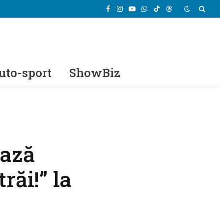
Facebook
Instagram
YouTube
WhatsApp
TikTok
Threads
uto-sport
ShowBiz
ează
răi!” la