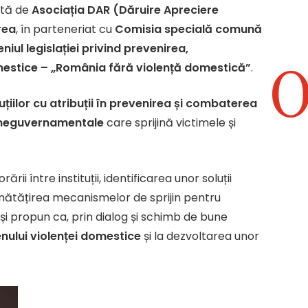
ată de
Asociația DAR (Dăruire Apreciere
rea
, în parteneriat cu
Comisia specială comună
iul legislației privind prevenirea,
mestice – „România fără violență domestică”
.
tuțiilor cu atribuții în prevenirea și combaterea
 neguvernamentale
care sprijină victimele și
ii între instituții, identificarea unor soluții
bunătățirea mecanismelor de sprijin pentru
își propun ca, prin dialog și schimb de bune
ului violenței domestice
și la dezvoltarea unor