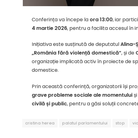
Conferința va începe la
ora 13:00
, iar parti
4 martie 2026
, pentru a facilita accesul în 
Inițiativa este susținută de deputatul
Alina-
„România fără violență domestică”
, și de
organizație implicată activ în proiecte de spr
domestice.
Prin această conferință, organizatorii își 
grave probleme sociale ale momentului
și
civilă și public
, pentru a găsi soluții concret
cristina herea
palatul parlamentului
stop
vi