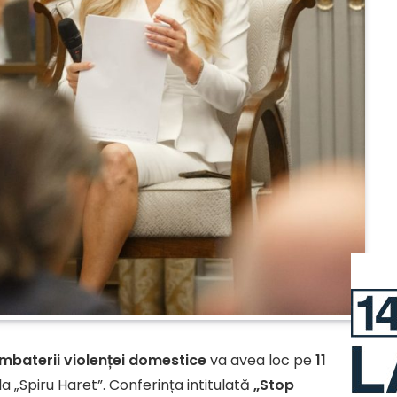
ombaterii violenței domestice
va avea loc pe
11
ala „Spiru Haret”. Conferința intitulată
„Stop