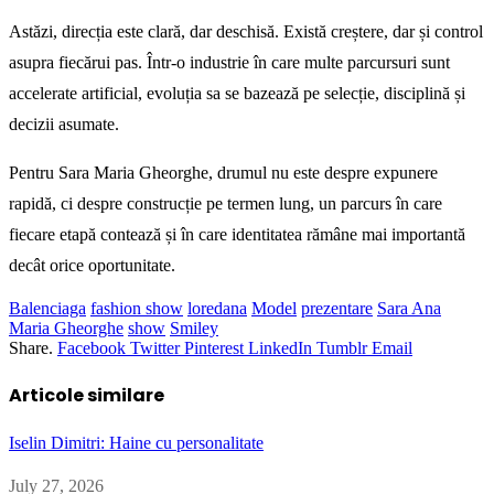
Astăzi, direcția este clară, dar deschisă. Există creștere, dar și control
asupra fiecărui pas. Într-o industrie în care multe parcursuri sunt
accelerate artificial, evoluția sa se bazează pe selecție, disciplină și
decizii asumate.
Pentru Sara Maria Gheorghe, drumul nu este despre expunere
rapidă, ci despre construcție pe termen lung, un parcurs în care
fiecare etapă contează și în care identitatea rămâne mai importantă
decât orice oportunitate.
Balenciaga
fashion show
loredana
Model
prezentare
Sara Ana
Maria Gheorghe
show
Smiley
Share.
Facebook
Twitter
Pinterest
LinkedIn
Tumblr
Email
Articole similare
Iselin Dimitri: Haine cu personalitate
July 27, 2026