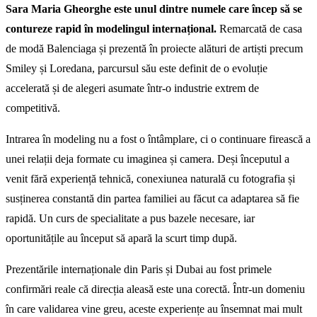
Sara Maria Gheorghe este unul dintre numele care încep să se
contureze rapid în modelingul internațional.
Remarcată de casa
de modă Balenciaga și prezentă în proiecte alături de artiști precum
Smiley și Loredana, parcursul său este definit de o evoluție
accelerată și de alegeri asumate într-o industrie extrem de
competitivă.
Intrarea în modeling nu a fost o întâmplare, ci o continuare firească a
unei relații deja formate cu imaginea și camera. Deși începutul a
venit fără experiență tehnică, conexiunea naturală cu fotografia și
susținerea constantă din partea familiei au făcut ca adaptarea să fie
rapidă. Un curs de specialitate a pus bazele necesare, iar
oportunitățile au început să apară la scurt timp după.
Prezentările internaționale din Paris și Dubai au fost primele
confirmări reale că direcția aleasă este una corectă. Într-un domeniu
în care validarea vine greu, aceste experiențe au însemnat mai mult