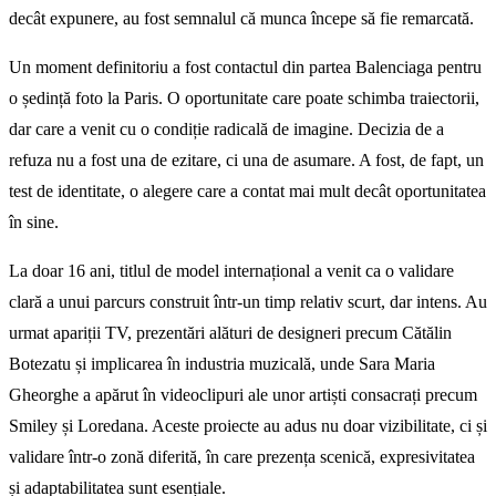
decât expunere, au fost semnalul că munca începe să fie remarcată.
Un moment definitoriu a fost contactul din partea Balenciaga pentru
o ședință foto la Paris. O oportunitate care poate schimba traiectorii,
dar care a venit cu o condiție radicală de imagine. Decizia de a
refuza nu a fost una de ezitare, ci una de asumare. A fost, de fapt, un
test de identitate, o alegere care a contat mai mult decât oportunitatea
în sine.
La doar 16 ani, titlul de model internațional a venit ca o validare
clară a unui parcurs construit într-un timp relativ scurt, dar intens. Au
urmat apariții TV, prezentări alături de designeri precum Cătălin
Botezatu și implicarea în industria muzicală, unde Sara Maria
Gheorghe a apărut în videoclipuri ale unor artiști consacrați precum
Smiley și Loredana. Aceste proiecte au adus nu doar vizibilitate, ci și
validare într-o zonă diferită, în care prezența scenică, expresivitatea
și adaptabilitatea sunt esențiale.