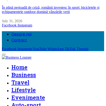
În plină perioadă de criză, românii investesc în sport: bicicletele și
echipamentele outdoor domină vânzările verii
July 31, 2026
Facebook
Instagram
Despre noi
Contact
Facebook
Instagram
YouTube
WhatsApp
TikTok
Threads
Home
Business
Travel
Lifestyle
Evenimente
Auto-sport