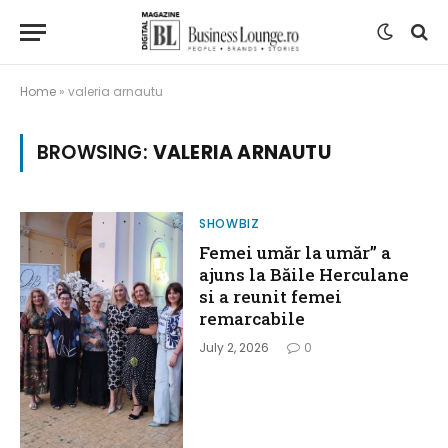
Home
»
valeria arnautu
BROWSING:
VALERIA ARNAUTU
SHOWBIZ
Femei umăr la umăr” a
ajuns la Băile Herculane
si a reunit femei
remarcabile
July 2, 2026
0