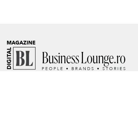
Facebook
Instagram
YouTube
WhatsApp
TikTok
Threads
ABOUT US
CONFIDENTIALITATE
CONTACT
© 2026 BusinessLounge.ro. made by
beecreative.ro
.