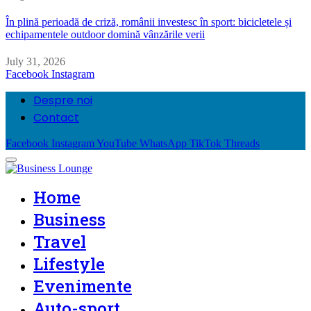
În plină perioadă de criză, românii investesc în sport: bicicletele și
echipamentele outdoor domină vânzările verii
July 31, 2026
Facebook
Instagram
Despre noi
Contact
Facebook
Instagram
YouTube
WhatsApp
TikTok
Threads
Home
Business
Travel
Lifestyle
Evenimente
Auto-sport