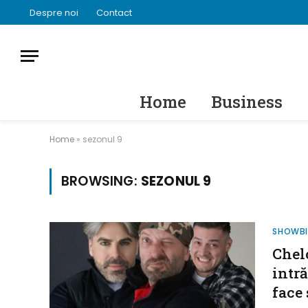
Despre noi
Contact
Home
Business
Home
»
sezonul 9
BROWSING:
SEZONUL 9
SHOWB
Chel
intr
face