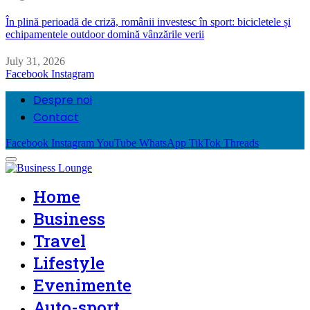
În plină perioadă de criză, românii investesc în sport: bicicletele și
echipamentele outdoor domină vânzările verii
July 31, 2026
Facebook
Instagram
Despre noi
Contact
Facebook
Instagram
YouTube
WhatsApp
TikTok
Threads
Home
Business
Travel
Lifestyle
Evenimente
Auto-sport