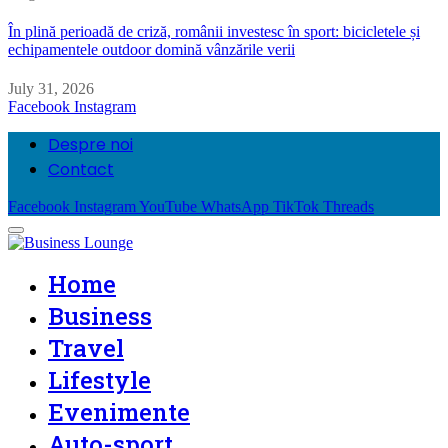
În plină perioadă de criză, românii investesc în sport: bicicletele și
echipamentele outdoor domină vânzările verii
July 31, 2026
Facebook
Instagram
Despre noi
Contact
Facebook
Instagram
YouTube
WhatsApp
TikTok
Threads
Home
Business
Travel
Lifestyle
Evenimente
Auto-sport