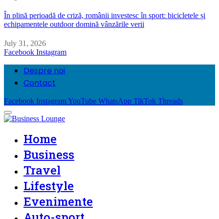
În plină perioadă de criză, românii investesc în sport: bicicletele și
echipamentele outdoor domină vânzările verii
July 31, 2026
Facebook
Instagram
Despre noi
Contact
Facebook
Instagram
YouTube
WhatsApp
TikTok
Threads
Home
Business
Travel
Lifestyle
Evenimente
Auto-sport